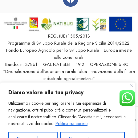
REG. (UE) 1305/2013
Programma di Sviluppo Rurale della Regione Sicilia 2014/2022.
Fondo Europeo Agricolo per lo Sviluppo Rurale: l’Europa investe
nelle zone rurali.
Bando: n. 37861 – GAL NATIBLEI – 19.2 – OPERAZIONE 6.4C –
“Diversificazione dell’economia rurale iblea: innovazione della filiera
industriale agroalimentare”
PROGETTO FINANZIATO DAL G.A.L. NATIBLEI
Diamo valore alla tua privacy
Ditta: GENNARO MASSIMO – CUAA GNNMSM76P13M100B –
CUP G96F21000020007
Utilizziamo i cookie per migliorare la tua esperienza di
navigazione, offrirti pubblicità o contenuti personalizzati e
analizzare il nostro traffico. Cliccando “Accetta tutti”, acconsenti al
© 2023 – Tutti i diritti riservati – Il Mulino del Verga –
95049 Vizzini
nostro utilizzo dei cookie.
Politica sui cookie
(CT)
– P.iva 03434780874 – credit by
iterweb