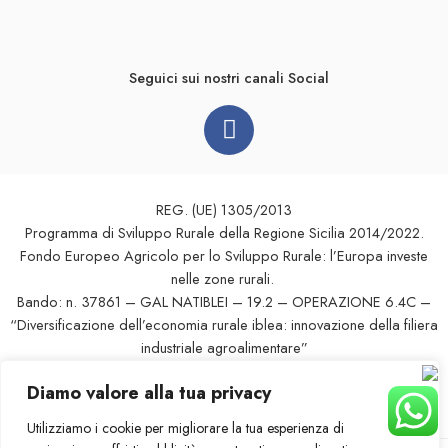
Seguici sui nostri canali Social
REG. (UE) 1305/2013
Programma di Sviluppo Rurale della Regione Sicilia 2014/2022.
Fondo Europeo Agricolo per lo Sviluppo Rurale: l’Europa investe
nelle zone rurali.
Bando: n. 37861 – GAL NATIBLEI – 19.2 – OPERAZIONE 6.4C –
“Diversificazione dell’economia rurale iblea: innovazione della filiera
industriale agroalimentare”
PROGETTO FINANZIATO DAL G.A.L. NATIBLEI
Diamo valore alla tua privacy
Ditta: GENNARO MASSIMO – CUAA GNNMSM76P13M100B –
CUP G96F21000020007
Utilizziamo i cookie per migliorare la tua esperienza di