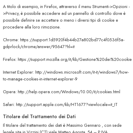
A titolo di esempio, in Firefox, attraverso il menu Strumenti->Opzioni -
>Privacy, è possibile accedere ad un pannello di controllo dove è
possibile definire se accettare o meno i diversi tipi di cookie e
procedere alla loro rimozione.
Chrome:
https://support.1d5920f4b44b27a802bd77c4f0536f5a-
gdprlock/chrome/answer/95647?hl=it
Firefox:
https://support.mozilla.org/it/kb/Gestione%20dei%20cookie
Internet Explorer:
http://windows.microsoft.com/it-it/windows7/how-
to-manage-cookies-in-internet-explorer-9
Opera:
http://help.opera.com/Windows/10.00/it/cookies.html
Safari:
http://support.apple.com/kb/HT1677?viewlocale=it_IT
Titolare del Trattamento dei Dati
Il titolare del trattamento dei dati è Massimo Gennaro , con sede
legale sita in Vizzini (CT) viale Matteo Agosta, 54 – P.IVA