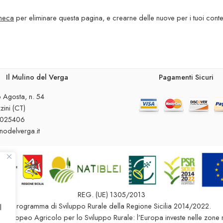
heca
per eliminare questa pagina, e crearne delle nuove per i tuoi contenut
Il Mulino del Verga
Pagamenti Sicuri
 Agosta, n. 54
ini (CT)
8025406
inodelverga.it
REG. (UE) 1305/2013
Programma di Sviluppo Rurale della Regione Sicilia 2014/2022.
l
 Europeo Agricolo per lo Sviluppo Rurale: l’Europa investe nelle zone r