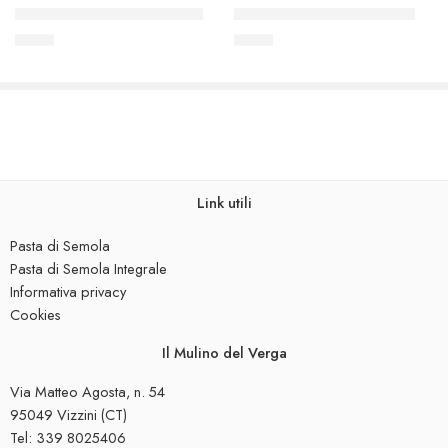
Tagliatelle integrali 500 gr
Spaghetti integrali 500 gr
€
3.90
€
3.90
Link utili
Pasta di Semola
Pasta di Semola Integrale
Informativa privacy
Cookies
Il Mulino del Verga
Via Matteo Agosta, n. 54
95049 Vizzini (CT)
Tel: 339 8025406