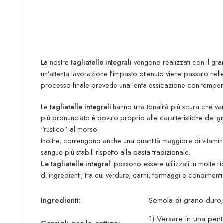
La nostre
tagliatelle integrali
vengono realizzati con il gra
un’attenta lavorazione l’impasto ottenuto viene passato nell
processo finale prevede una lenta essicazione con tempera
Le
tagliatelle integrali
hanno una tonalità più scura che var
più pronunciato è dovuto proprio alle caratteristiche del g
“rustico” al morso.
Inoltre, contengono anche una quantità maggiore di vitamine,
sangue più stabili rispetto alla pasta tradizionale.
Le tagliatelle integrali
possono essere utilizzati in molte ri
di ingredienti, tra cui verdure, carni, formaggi e condimenti
Ingredienti:
Semola di grano duro
1) Versare in una pent
Consigli per la cottura: