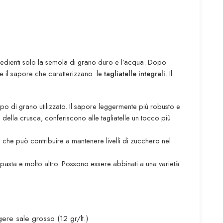
ngredienti solo la semola di grano duro e l’acqua. Dopo
e e il sapore che caratterizzano le
tagliatelle integrali
. Il
ipo di grano utilizzato. Il sapore leggermente più robusto e
della crusca, conferiscono alle tagliatelle un tocco più
a che può contribuire a mantenere livelli di zucchero nel
di pasta e molto altro. Possono essere abbinati a una varietà
ere sale grosso (12 gr/lt.)