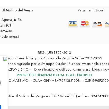
Il Mulino del Verga
Pagamenti Sicuri
 Agosta, n. 54
ini (CT)
8025406
inodelverga.it
REG. (UE) 1305/2013
Programma di Sviluppo Rurale della Regione Sicilia 2014/2022.
 Europeo Agricolo per lo Sviluppo Rurale: l’Europa investe nelle zone r
RAZIONE 6.4C – “Diversificazione dell’economia rurale iblea: innovazio
PROGETTO FINANZIATO DAL G.A.L. NATIBLEI
GENNARO MASSIMO – CUAA GNNMSM76P13M100B – CUP G96F210
l
i riservati – Il Mulino del Verga –
95049 Vizzini (CT)
– P.iva 034347808