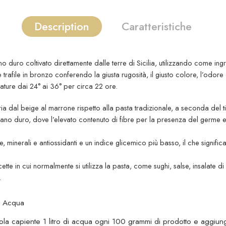
Description
Caratteristiche
no duro coltivato direttamente dalle terre di Sicilia, utilizzando come i
e trafile in bronzo conferendo la giusta rugosità, il giusto colore, l’odor
ture dai 24° ai 36° per circa 22 ore.
ia dal beige al marrone rispetto alla pasta tradizionale, a seconda del t
rano duro, dove l’elevato contenuto di fibre per la presenza del germe e 
 minerali e antiossidanti e un indice glicemico più basso, il che signific
cette in cui normalmente si utilizza la pasta, come sughi, salse, insalate 
.
, Acqua
ola capiente 1 litro di acqua ogni 100 grammi di prodotto e aggiung