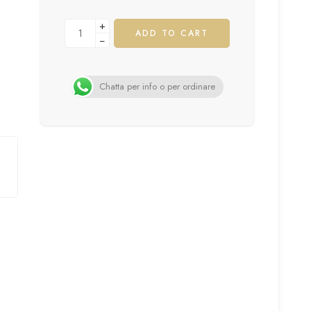
+
ADD TO CART
−
Chatta per info o per ordinare