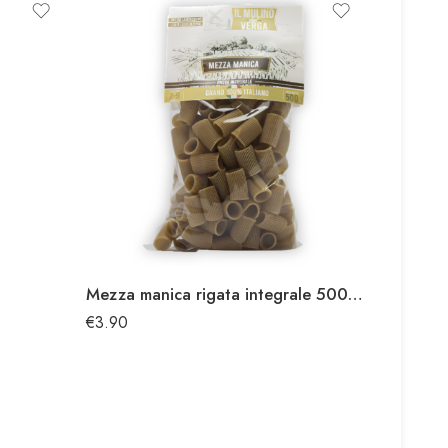
Mezza manica rigata integrale 500 gr.
Penne zi
€
3.90
€
3.90