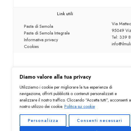
Link utili
Via Matteo
Pasta di Semola
95049 Vizz
Pasta di Semola Integrale
Tel: 339 
Informativa privacy
info@ilmul
Cookies
Diamo valore alla tua privacy
Fondo
Bando: n. 37861 – GAL NATIBLEI – 19.2 – OPE
Utilizziamo i cookie per migliorare la tua esperienza di
navigazione, offrirti pubblicità o contenuti personalizzati e
Ditta: 
analizzare il nostro traffico. Cliccando “Accetta tutti”, acconsenti a
nostro utilizzo dei cookie.
Politica sui cookie
© 2023 – Tutti i diritt
Personalizza
Consenti necessari