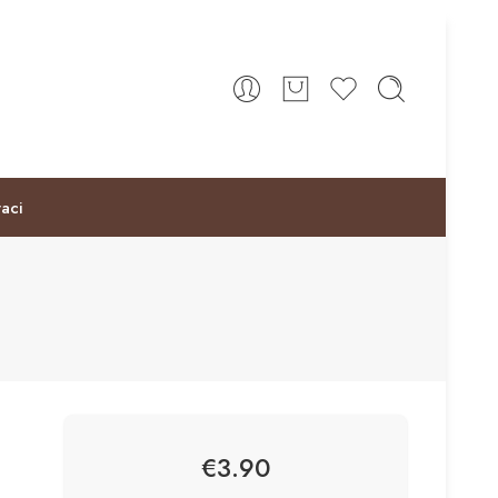
taci
€
3.90