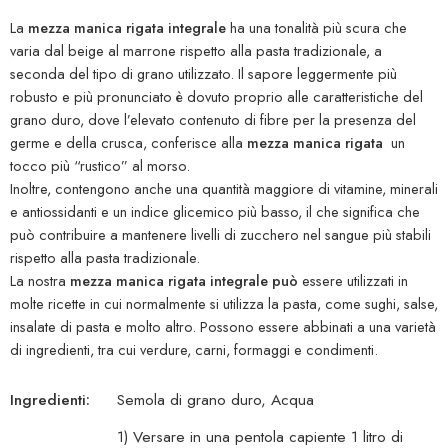
La
mezza manica rigata integrale
ha una tonalità più scura che
varia dal beige al marrone rispetto alla pasta tradizionale, a
seconda del tipo di grano utilizzato. Il sapore leggermente più
robusto e più pronunciato è dovuto proprio alle caratteristiche del
grano duro, dove l’elevato contenuto di fibre per la presenza del
germe e della crusca, conferisce alla
mezza manica rigata
un
tocco più “rustico” al morso.
Inoltre, contengono anche una quantità maggiore di vitamine, minerali
e antiossidanti e un indice glicemico più basso, il che significa che
può contribuire a mantenere livelli di zucchero nel sangue più stabili
rispetto alla pasta tradizionale.
La nostra
mezza manica rigata integrale può
essere utilizzati in
molte ricette in cui normalmente si utilizza la pasta, come sughi, salse,
insalate di pasta e molto altro. Possono essere abbinati a una varietà
di ingredienti, tra cui verdure, carni, formaggi e condimenti.
Ingredienti:
Semola di grano duro, Acqua
1) Versare in una pentola capiente 1 litro di