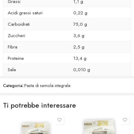
Grassi
1,1 g
Acidi grassi saturi
0,22 g
Carboidrati
75,0 g
Zuccheri
3,6 g
Fibra
2,5 g
Proteine
13,4 g
Sale
0,010 g
Categoria:
Pasta di semola integrale
Ti potrebbe interessare